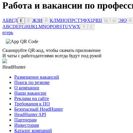
Работа и вакансии по професс
А
Б
В
Г
Д
Ж
З
И
К
Л
М
Н
О
П
Р
С
Т
У
Ф
Х
Ц
Ч
Ш
Э
Ю
Е
Ё
Й
Щ
Ы
Я
A
B
C
D
E
F
G
H
I
J
K
L
M
N
O
P
Q
R
S
T
U
V
W
X
Y
Z
егерь
Сканируйте QR-код, чтобы скачать приложение
И чаты с работодателями всегда будут под рукой
HeadHunter
Размещение вакансий
Поиск по резюме
О компании
Наши вакансии
Реклама на сайте
Требования к ПО
Безопасный HeadHunter
HeadHunter API
Партнерам
Инвесторам
Каталог компаний