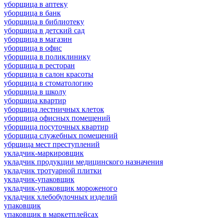
уборщица в аптеку
уборщица в банк
уборщица в библиотеку
уборщица в детский сад
уборщица в магазин
уборщица в офис
уборщица в поликлинику
уборщица в ресторан
уборщица в салон красоты
уборщица в стоматологию
уборщица в школу
уборщица квартир
уборщица лестничных клеток
уборщица офисных помещений
уборщица посуточных квартир
уборщица служебных помещений
убрщица мест преступлений
укладчик-маркировщик
укладчик продукции медицинского назначения
укладчик тротуарной плитки
укладчик-упаковщик
укладчик-упаковщик мороженого
укладчик хлебобулочных изделий
упаковщик
упаковщик в маркетплейсах