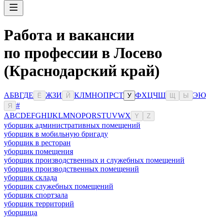
Работа и вакансии
по профессии в Лосево
(Краснодарский край)
А
Б
В
Г
Д
Е
Ж
З
И
К
Л
М
Н
О
П
Р
С
Т
Ф
Х
Ц
Ч
Ш
Э
Ю
Ё
Й
У
Щ
Ы
#
Я
A
B
C
D
E
F
G
H
I
J
K
L
M
N
O
P
Q
R
S
T
U
V
W
X
Y
Z
уборщик административных помещений
уборщик в мобильную бригаду
уборщик в ресторан
уборщик помещения
уборщик производственных и служебных помещений
уборщик производственных помещений
уборщик склада
уборщик служебных помещений
уборщик спортзала
уборщик территорий
уборщица