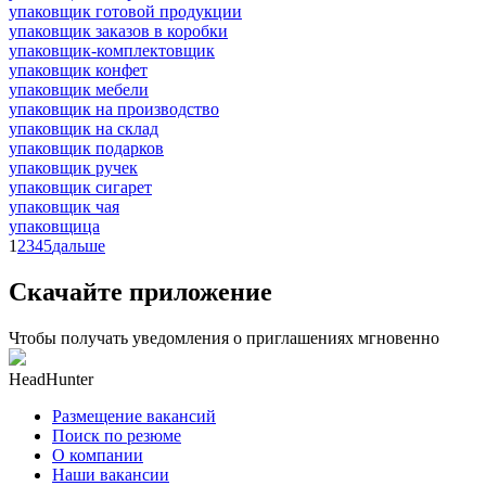
упаковщик готовой продукции
упаковщик заказов в коробки
упаковщик-комплектовщик
упаковщик конфет
упаковщик мебели
упаковщик на производство
упаковщик на склад
упаковщик подарков
упаковщик ручек
упаковщик сигарет
упаковщик чая
упаковщица
1
2
3
4
5
дальше
Скачайте приложение
Чтобы получать уведомления о приглашениях мгновенно
HeadHunter
Размещение вакансий
Поиск по резюме
О компании
Наши вакансии