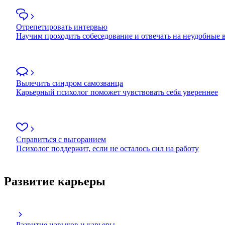
Отрепетировать интервью
Научим проходить собеседование и отвечать на неудобные
Вылечить синдром самозванца
Карьерный психолог поможет чувствовать себя увереннее
Справиться с выгоранием
Психолог поддержит, если не осталось сил на работу
Развитие карьеры
Развитие навыков и карьеры