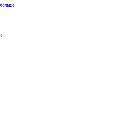
 больше
ре