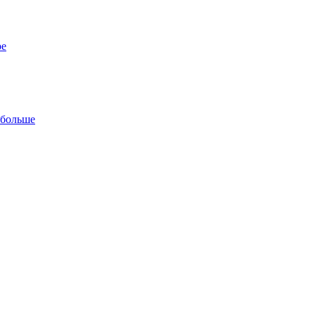
ре
 больше