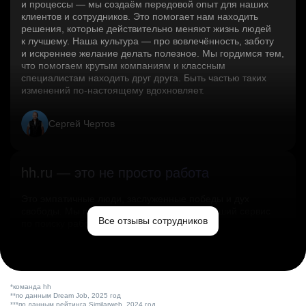
и процессы — мы создаём передовой опыт для наших
клиентов и сотрудников. Это помогает нам находить
решения, которые действительно меняют жизнь людей
к лучшему. Наша культура — про вовлечённость, заботу
и искреннее желание делать полезное. Мы гордимся тем,
что помогаем крутым компаниям и классным
специалистам находить друг друга. Быть частью таких
изменений по‑настоящему вдохновляет.
Сергей Чертов
hh.ru — это не просто работа
Это эмпатичные люди, заслуженные победы и дух
свободы. Мы помогаем миру и создаём лучший сервис
Все отзывы сотрудников
по поиску работы в стране.
Ольга Емельянова
*команда hh
**по данным Dream Job, 2025 год
***по данным рейтинга Similarweb, 2024 год