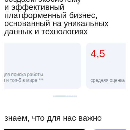
и эффективный
платформенный бизнес,
основанный на уникальных
данных и технологиях
4,5
20
сотруд
средняя оценка hh.ru как работодателя **
в hh.ru
знаем, что для нас важно