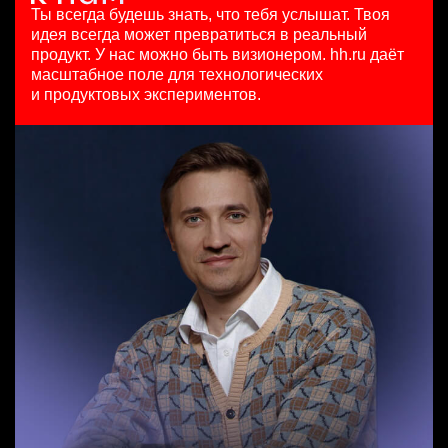
HeadHunter::Коммерческий департамент
125000 - 175000 ₽
4 авг. 2026
Ты всегда будешь знать, что тебя услышат.
Твоя
4 авг. 2026
Ярославль
з/п не указана
идея всегда может превратиться в реальный
SMM-менеджер
з/п не указана
Москва
продукт.
У нас можно быть визионером. hh.ru даёт
HeadHunter::Департамент маркетинга
Москва
масштабное поле для технологических
Менеджер по продажам крупному бизнесу
15 июл. 2026
и продуктовых экспериментов.
HeadHunter::Телефонные продажи
з/п не указана
Старший аналитик клиентской эффективности
29 июл. 2026
Ташкент
HeadHunter::Коммерческий департамент
з/п не указана
3 авг. 2026
Ташкент
з/п не указана
Москва