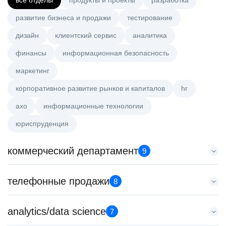
все отделы
продукты и проекты
разработка
развитие бизнеса и продажи
тестирование
дизайн
клиентский сервис
аналитика
финансы
информационная безопасность
маркетинг
корпоративное развитие рынков и капиталов
hr
axo
информационные технологии
юриспруденция
коммерческий департамент
9
Key Account Manager (EdTech)
телефонные продажи
8
HeadHunter::Коммерческий департамент
4 авг. 2026
Менеджер по продажам B2B
analytics/data science
150000 ₽
7
HeadHunter::Телефонные продажи
Санкт-Петербург