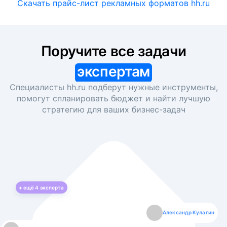
Скачать прайс-лист рекламных форматов hh.ru
Поручите все задачи
экспертам
Специалисты hh.ru подберут нужные инструменты,
помогут спланировать бюджет и найти лучшую
стратегию для ваших
бизнес-задач
+ ещё
4
эксперта
Екатерина Лазаренко
Александр Кулагин
Даниил Макаров
Борис Кашко
Юлия Изоитко