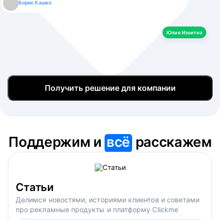
Борис Кашко
Юлия Изоитко
Александр Кулагин
Даниил Макаров
Екатерина Лазаренко
Юлия Изоитко
Получить решение для компании
Поддержим и
всё
расскажем
Статьи
Делимся новостями, историями клиентов и советами
про рекламные продукты и платформу Clickme