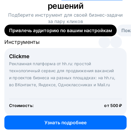
решений
Подберите инструмент для своей
бизнес-задачи
за пару кликов
Привлечь аудиторию по вашим настройкам
Пок
Инструменты
Инструменты
Инструменты
Виртуальный рекрутер
Clickme
Вакансия дня
Массовый подбор под ключ. Решите, сколько
Рекламная платформа от hh.ru: простой
Рекламный формат для вакансий на главной странице
кандидатов и когда вам нужно, и за дело возьмутся
технологичный сервис для продвижения вакансий
hh.ru. Увеличивает количество откликов
маркетологи, рекрутеры и проектные менеджеры
и проектов бизнеса на разных площадках: на hh.ru,
hh.ru с целым набором digital-инструментов
во ВКонтакте, Яндексе, Одноклассниках и Mail.ru
Стоимость:
от 200 000 ₽
Узнать подробнее
Стоимость:
от 500 ₽
Узнать подробнее
Узнать подробнее